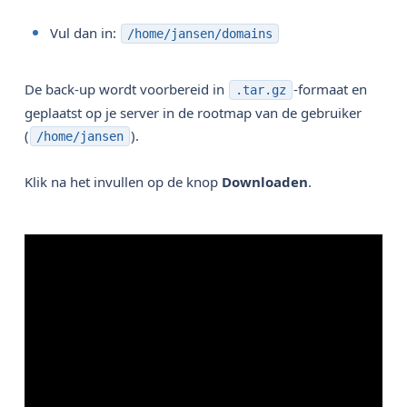
Vul dan in:
/home/jansen/domains
De back-up wordt voorbereid in
-formaat en
.tar.gz
geplaatst op je server in de rootmap van de gebruiker
(
).
/home/jansen
Klik na het invullen op de knop
Downloaden
.