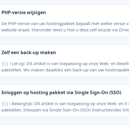
https://voorbeeld.cc:2222 (of gebruik Single Sign-On (SSO)). Kli
kopje E-mail Beheer op **E-mail Acc
PHP-versie wijzigen
De PHP-versie van uw hostingpakket bepaalt met welke versie 
website draait. Hieronder leest u hoe u deze zelf wijzigt via DirectAdm
artikel is van toepassing op onze Webhosting- en Reseller Host
(controlepaneel DirectAdmin). Gebruikt u WordPress Hosting (
contact met ons op — wij wijzigen de
Zelf een back-up maken
||| ℹ️ Let op: Dit artikel is van toepassing op onze Web- en Resel
pakketten. Wij maken dagelijks een back-up van uw hostingpakket en bewaren
deze 7 dagen. Daarna wordt de oudste back-up automatisch oversc
u aan uw website werken? Maak dan zelf een back-up. Dit kan v
methodes: Methode 1: DirectAdmin Methode 2: Installatron [Instructievideo
Inloggen op hosting pakket via Single Sign-On (SSO)
(Methode 1: DirectAdmin)](#3-instructievideo-methode-
||| ℹ️ Belangrijk: Dit artikel is van toepassing op onze Web- en E
pakketten. Inloggen via Single Sign-On (SSO) Instructievideo Inloggen via Single
Sign-On (SSO) Ga naar Mijn Xynta en log in met uw e-mailadres en wachtwoord.
Klik bovenaan de pagina op HOSTING. Klik onder het kopje Host
op het hosting pakket waarop u wilt inloggen. Klik op de