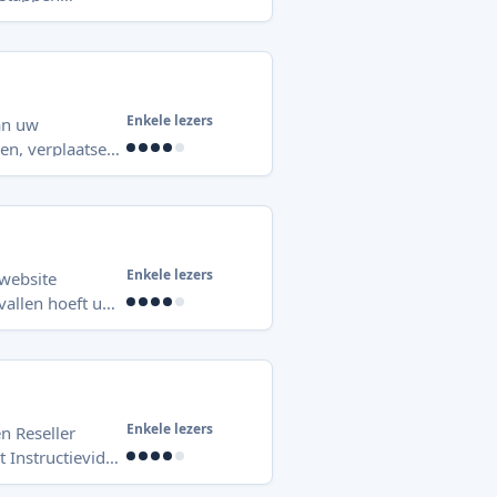
 DirectAdmin).
rdPre
Enkele lezers
an uw
en, verplaatsen,
u een FTP-
ikt u [WordPress
Enkele lezers
website
vallen hoeft u
nt u handmatig
n (controlepane
Enkele lezers
en Reseller