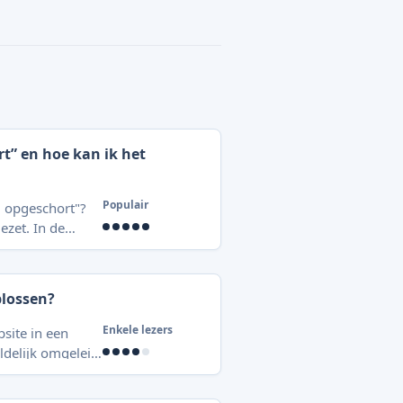
t” en hoe kan ik het
Populair
) opgeschort"?
ezet. In de
ogelijke
w website in de
plossen?
Enkele lezers
site in een
ldelijk omgeleid
g uitschakelen