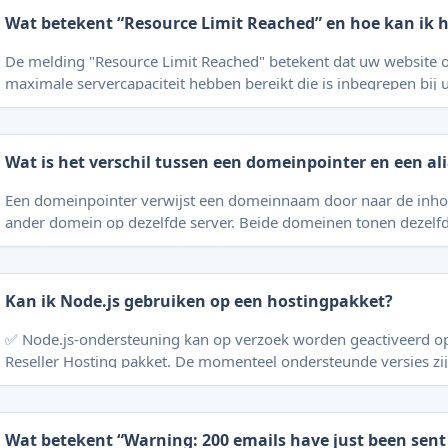
Moge
Wat betekent “Resource Limit Reached” en hoe kan ik h
De melding "Resource Limit Reached" betekent dat uw website o
maximale servercapaciteit hebben bereikt die is inbegrepen bij
Reseller Hosting pakket. Wanneer er geen capaciteit meer beschi
kunnen websites (tijdelijk) onbereikbaar worden. Oplossingen Raadpleeg ons
artikel: Uitleg over Resource Usage (Hosting) voor meer informa
Wat is het verschil tussen een domeinpointer en een al
analyseren van het gebruik. Vermoedt u dat het pr
Een domeinpointer verwijst een domeinnaam door naar de inh
ander domein op dezelfde server. Beide domeinen tonen dezelf
de URL verandert naar het doeldomein. Een alias (of "domain alias") laat een
domeinnaam ook dezelfde website tonen als een ander domein
de oorspronkelijke URL in de adresbalk van de browser. Verschil in URL-
Kan ik Node.js gebruiken op een hostingpakket?
weergave Domeinpointer: De URL verandert naar het doeldomein. Alias: De
originele URL blijft zichtbaa
✅ Node.js-ondersteuning kan op verzoek worden geactiveerd o
Reseller Hosting pakket. De momenteel ondersteunde versies zij
Node.js gebruiken: 🔹 Node.js kan worden gebruikt via de commandoregel door
een SSH-verbinding te maken met uw hostingpakket. ( *Zie ook:
verbinding maken (Hosting)) ⚠️ Belangrijk om te weten: U kunt uitsluitend
Wat betekent “Warning: 200 emails have just been sent