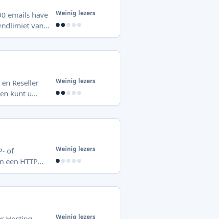
Weinig lezers
00 emails have
zendlimiet van
edere nacht om
Weinig lezers
en Reseller
sting pakketten
er-onderdeel in
achterhalen op
Weinig lezers
P- of
 in een HTTP
Weinig lezers
er Hosting