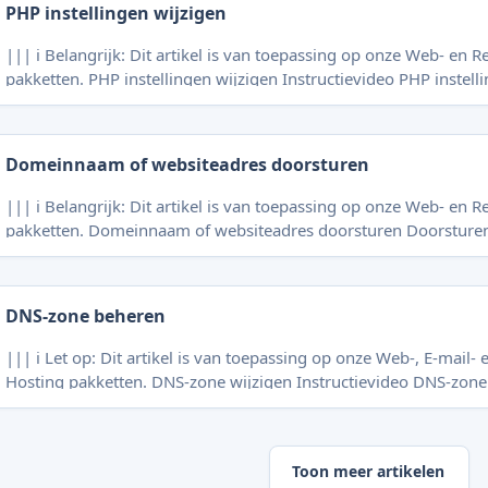
PHP instellingen wijzigen
||| ℹ️ Belangrijk: Dit artikel is van toepassing op onze Web- en R
pakketten. PHP instellingen wijzigen Instructievideo PHP instellingen wijzigen
Log in op https://voorbeeld.cc:2222 (of gebruik Single Sign-On (
onder het kopje Extra Programma’s op Select PHP Version. Ga n
Options. U
Domeinnaam of websiteadres doorsturen
||| ℹ️ Belangrijk: Dit artikel is van toepassing op onze Web- en R
pakketten. Domeinnaam of websiteadres doorsturen Doorsturen met PHP-script
Doorsturen met .htaccess-bestand Instructievideo Domeinnaam of websiteadres
doorsturen Log in op https://voorbeeld.cc:2222 (of gebruik [Single Sign-On
(SSO)](/nl/article/inlog
DNS-zone beheren
||| ℹ️ Let op: Dit artikel is van toepassing op onze Web-, E-mail- 
Hosting pakketten. DNS-zone wijzigen Instructievideo DNS-zone wijzigen Log in
op https://voorbeeld.cc:2222 (of gebruik Single Sign-On (SSO)). 
Accountbeheer op DNS Beheer. U bevindt zich nu in het DNS-behe
Klik op de groene knop
Toon meer artikelen