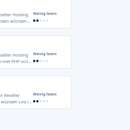
Weinig lezers
eseller Hosting
SSO)). Klik
aar het tabblad
Weinig lezers
eseller Hosting
Weinig lezers
en Reseller
Klik onder
er. Hier kunt u: