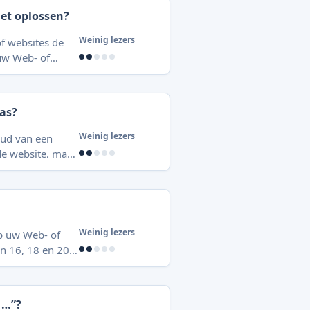
lijke oorzaken Configuratiefouten in website-instellingen: Verkeerd ingeste
et oplossen?
Weinig lezers
f websites de
 uw Web- of
kbaar is,
tie over het
ias?
Weinig lezers
oud van een
de website, maar
, maar behoudt
Weinig lezers
p uw Web- of
n 16, 18 en 20.
 * SSH
 …”?