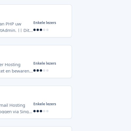
k onder het
Enkele lezers
van PHP uw
in. || Dit
ingpakketten
Plesk)? Neem dan
Enkele lezers
ler Hosting
hreven. Gaat
ia twee
Enkele lezers
-mail Hosting
ing pakketten