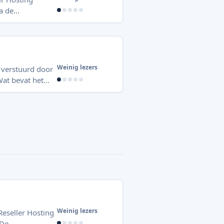
ingpakket. (
l waarmee u
Weinig lezers
 verstuurd door
van CMS’en Ontdekte kwet
Weinig lezers
Reseller Hosting