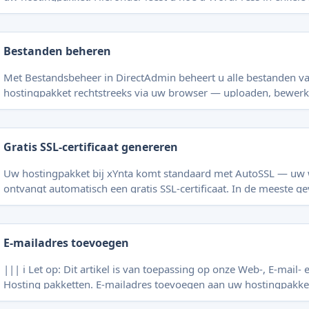
installeert via Installatron in DirectAdmin. || Dit artikel is van toepassing op
onze Webhosting- en Reseller Hostingpakketten (controlepaneel
Gebruikt u WordPress Hosting (Plesk)? Volg dan het artikel [Wo
Bestanden beheren
Met Bestandsbeheer in DirectAdmin beheert u alle bestanden v
hostingpakket rechtstreeks via uw browser — uploaden, bewerk
uitpakken en meer. Ideaal voor snelle aanpassingen zonder dat 
programma nodig heeft. || Dit artikel is van toepassing op onze Webhosting- en
Reseller Hostingpakketten (controlepaneel DirectAdmin). Gebru
Gratis SSL-certificaat genereren
Hosting](https://www.xynta.com/wordpress-host
Uw hostingpakket bij xYnta komt standaard met AutoSSL — uw 
ontvangt automatisch een gratis SSL-certificaat. In de meeste ge
dus niets te doen. Lukt het genereren niet automatisch? Dan ku
een certificaat aanvragen via DirectAdmin. || Dit artikel is van toepassing op
onze Webhosting-, E-mail Hosting- en Reseller Hostingpakkette
E-mailadres toevoegen
||| ℹ️ Let op: Dit artikel is van toepassing op onze Web-, E-mail- 
Hosting pakketten. E-mailadres toevoegen aan uw hostingpakket Instructievideo
E-mailadres toevoegen aan uw hostingpakket Log in op