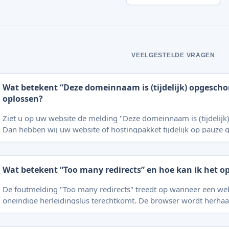
VEELGESTELDE VRAGEN
Wat betekent “Deze domeinnaam is (tijdelijk) opgeschor
oplossen?
Ziet u op uw website de melding "Deze domeinnaam is (tijdelijk
Dan hebben wij uw website of hostingpakket tijdelijk op pauze g
meeste gevallen is dit snel opgelost. Hieronder leest u wat de m
oorzaken zijn en welke stap u direct kunt zetten. || Een opschorting is altijd
tijdelijk. Zodra de onderliggende reden is opgelost, zetten wij u
Wat betekent “Too many redirects” en hoe kan ik het o
meeste gevallen binnen enkele uren weer online. [Hoe weet u dat uw website is
opgeschort?](#3-hoe-weet-
De foutmelding "Too many redirects" treedt op wanneer een web
oneindige herleidingslus terechtkomt. De browser wordt herhaa
tussen verschillende URL’s zonder eindbestemming te bereiken. Mogelijke
oorzaken Mogelijke oplossing: Forceer SSL met HTTPS-omleidin