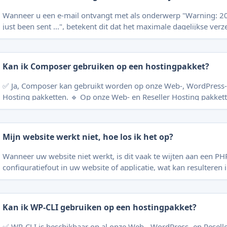
backendapplicaties uitvoeren. H
Wanneer u een e-mail ontvangt met als onderwerp "Warning: 2
just been sent ...", betekent dit dat het maximale dagelijkse ver
uw hosting pakket is bereikt. Mogelijke situaties Wat kun u doen? Hulp nodig?
Mogelijke situaties Normaal gebruik: Als u inderdaad 200 e-mails heeft
verstuurd, is deze waarschuwing normaal. ➔ Het limiet wordt i
Kan ik Composer gebruiken op een hostingpakket?
00:00 uur automatisch g
✅ Ja, Composer kan gebruikt worden op onze Web-, WordPress- 
Hosting pakketten. 🔹 Op onze Web- en Reseller Hosting pakketten kunt u
Composer via de Terminal gebruiken. 🔹 Op onze WordPress Ho
kunt u Composer zowel via de Terminal als via het PHP Compos
het controlepaneel gebruiken. Composer gebruiken via het controlepaneel: Log
Mijn website werkt niet, hoe los ik het op?
in op https://servernaam.srvnl.nl:8443 (meer info: [Hoe kan ik 
welke server
Wanneer uw website niet werkt, is dit vaak te wijten aan een PH
configuratiefout in uw website of applicatie, wat kan resulteren
Error 500 (Internal Server Error). Stappenplan Als het foutlog leeg is
Stappenplan Log in op https://voorbeeld.cc:2222 (of log in via Single Sign-On
(SSO)) . Klik onder het ko
Kan ik WP-CLI gebruiken op een hostingpakket?
✅ WP-CLI is beschikbaar op al onze Web-, WordPress- en Resell