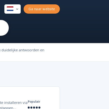
Ga naar website
u duidelijke antwoorden en
Populair
e installeren via
 stappen