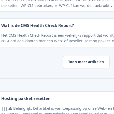
pakketten. WP-CLI gebruiken: 🔹 WP-CLI kan worden gebruikt via de
commandoregel door een SSH-verbinding te maken met uw host
*Zie ook: * SSH verbinding maken (Hosting) ) Wat is WP-CLI? 🛠️ WP-CLI staat
voor WordPress Command Line Interface. Het is een hulpmidde
Wat is de CMS Health Check Report?
WordPress-websites via de commandoregel kunt beheren
Het CMS Health Check Report is een wekelijks rapport dat wordt
cPGuard aan klanten met een Web- of Reseller Hosting pakket. Wat bevat het
rapport? Waarom is dit belangrijk? Advies Wat bevat het rapport? De
beveiligingsstatus van uw gebruikte CMS’en zoals: WordPress Joomla Drupal en
andere platforms Informatie over: Recente updates 
Toon meer artikelen
Hosting pakket resetten
||| ⚠️ Belangrijk: Dit artikel is van toepassing op onze Web- en 
pakketten. Stappenplan Instructievideo Stappenplan Belangrijk! De